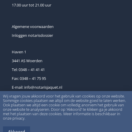
17.00 uur tot 21.00 uur
Algemene voorwaarden
Inloggen notarisdossier
Haven 1
3441 AS Woerden
Tel: 0348 – 41 41 41
Fax: 0348 – 41 75 95
E-mail:
info@notarisjaquet.nl
Wij vragen jouw akkoord voor het gebruik van cookies op onze website.
BTW nr. 8024.33.066.B.01
Sommige cookies plaatsen we altijd om de website goed te laten werken.
Ook plaatsen we altijd een cookie om volledig anoniem het gebruik van
onze website te analyseren. Door op ‘Akkoord’ te klikken ga je akkoord
met het plaatsen van deze cookies. Meer informatie is beschikbaar in
onze privacy.
© Notariskantoor Louwerens & Jaquet –
Privacyverklaring
–
Website door
Studio Campo
Akkoord